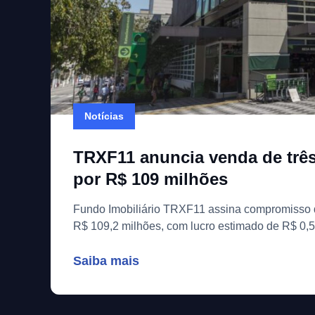
Notícias
TRXF11 anuncia venda de três
por R$ 109 milhões
Fundo Imobiliário TRXF11 assina compromisso 
R$ 109,2 milhões, com lucro estimado de R$ 0,5
Saiba mais