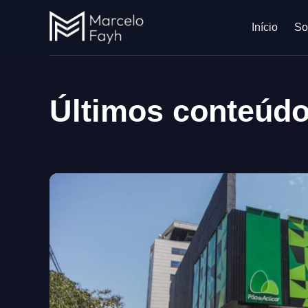
Início
So
Últimos conteúd