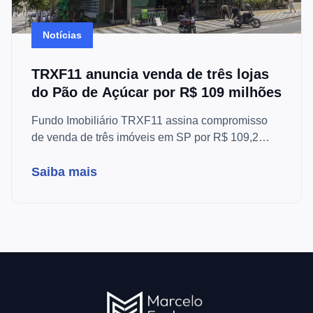
Notícias
TRXF11 anuncia venda de três lojas
do Pão de Açúcar por R$ 109 milhões
Fundo Imobiliário TRXF11 assina compromisso
de venda de três imóveis em SP por R$ 109,2
milhões, com lucro estimado de R$ 0,56 por cota.
Entenda o impacto.
Saiba mais