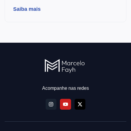
por R$ 2,13 bilhões. Entenda o impacto na
carteira.
Saiba mais
Acompanhe nas redes