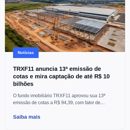
Notícias
TRXF11 anuncia 13ª emissão de
cotas e mira captação de até R$ 10
bilhões
O fundo imobiliário TRXF11 aprovou sua 13ª
emissão de cotas a R$ 94,39, com fator de
proporção de 84,9%. Entenda os detalhes e os
prazos da oferta.
Saiba mais